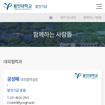
메
용
발전기금
뉴
열
발전기금 광장
함께하는 사람들
메
기
인
인
대
함께하는 사람들
학
교
대외협력과
공성배
대외협력실장
발전기금 총괄
T.
031-8020-2591
E.
ksb69@yongin.ac.kr