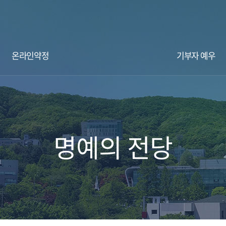
온라인약정
기부자 예우
명예의 전당